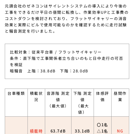
元請会社のゼネコンはサイレントシステムの導入により今後の
工事をできるだけ平日の昼間に転換し、作業効率UPと工事費の
コストダウンを検討されており、フラットサイキャリーの消音
効果と実際にビルで使用可能なのかを確認するために走行試験
と騒音測定を行いました。
比較対象：従来平台車 / フラットサイキャリー
条件：直下階で工事関係者立ち合いのもと日中走行の可否
を検証
暗騒音 上階：38.8dB 下階：28.0dB
台車種類
積載状
音源階 測定
下階 測定
体感評
昼間作
況
値
値
価
業
（最大値）
（最大
値）
〇1名
積載時
63.7dB
33.1dB
△1名
NG