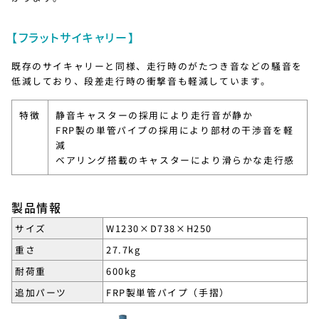
【フラットサイキャリー】
既存のサイキャリーと同様、走行時のがたつき音などの騒音を
低減しており、段差走行時の衝撃音も軽減しています。
特徴
静音キャスターの採用により走行音が静か
FRP製の単管パイプの採用により部材の干渉音を軽
減
ベアリング搭載のキャスターにより滑らかな走行感
製品情報
サイズ
W1230×D738×H250
重さ
27.7kg
耐荷重
600kg
追加パーツ
FRP製単管パイプ（手摺）