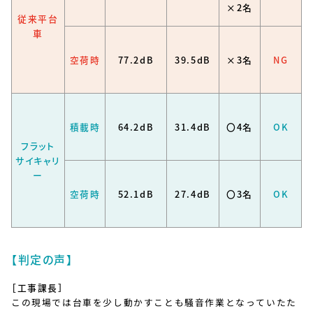
×2名
従来平台
車
空荷時
77.2dB
39.5dB
×3名
NG
積載時
64.2dB
31.4dB
〇4名
OK
フラット
サイキャリ
ー
空荷時
52.1dB
27.4dB
〇3名
OK
【判定の声】
［工事課長］
この現場では台車を少し動かすことも騒音作業となっていたた