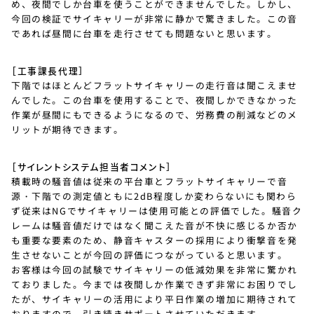
め、夜間でしか台車を使うことができませんでした。しかし、
今回の検証でサイキャリーが非常に静かで驚きました。この音
であれば昼間に台車を走行させても問題ないと思います。
［工事課長代理］
下階ではほとんどフラットサイキャリーの走行音は聞こえませ
んでした。この台車を使用することで、夜間しかできなかった
作業が昼間にもできるようになるので、労務費の削減などのメ
リットが期待できます。
［サイレントシステム担当者コメント］
積載時の騒音値は従来の平台車とフラットサイキャリーで音
源・下階での測定値ともに2dB程度しか変わらないにも関わら
ず従来はNGでサイキャリーは使用可能との評価でした。騒音ク
レームは騒音値だけではなく聞こえた音が不快に感じるか否か
も重要な要素のため、静音キャスターの採用により衝撃音を発
生させないことが今回の評価につながっていると思います。
お客様は今回の試験でサイキャリーの低減効果を非常に驚かれ
ておりました。今までは夜間しか作業できず非常にお困りでし
たが、サイキャリーの活用により平日作業の増加に期待されて
おりますので、引き続きサポートさせていただきます。